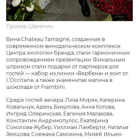
Прохор Шаляпин
Вина Chateau Tamagne, созданные в
современном винодельческом комплексе
Центра энологии бренда, стали гармоничным
сопровождением презентации. Финальным
штрихом стали подарки от партнеров для
гостей — набор из линии «Вербена» и зонт от
L’Occitane, а также знаменитая малина в
шоколаде от Frambini.
Среди гостей вечера: Лиза Моряк, Катерина
Ковальчук, Адель Бикулова, Анна Котова,
Ингрид Олеринская, Евгения Малахова,
Константин Андрикопулос, Екатерина
Соколова-Жубер, Уиллиам Ламберти, Наталья
Земцова, Снежана Самохина, Михей Ильин-