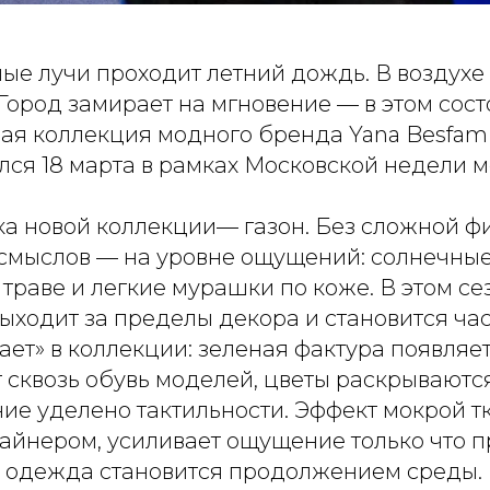
ые лучи проходит летний дождь. В воздухе
Город замирает на мгновение — в этом сос
ая коллекция модного бренда Yana Besfami
лся 18 марта в рамках Московской недели 
ка новой коллекции— газон. Без сложной ф
смыслов — на уровне ощущений: солнечные
 траве и легкие мурашки по коже. В этом се
выходит за пределы декора и становится ча
ает» в коллекции: зеленая фактура появляет
 сквозь обувь моделей, цветы раскрываются
ие уделено тактильности. Эффект мокрой т
айнером, усиливает ощущение только что
 одежда становится продолжением среды.