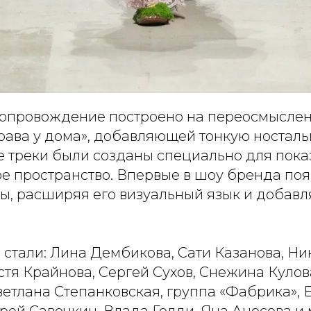
опровождение построено на переосмысле
рава у дома», добавляющей тонкую ностал
е треки были созданы специально для пока
ое пространство. Впервые в шоу бренда по
ы, расширяя его визуальный язык и добавл
 стали: Лина Дембикова, Сати Казанова, Ни
стя Крайнова, Сергей Сухов, Снежина Кулов
етлана Степанковская, группа «Фабрика», 
ей Савочкин, Влада Голди, Яна Аносова и 