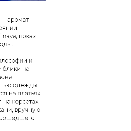
 — аромат
тоянии
lnaya, показ
моды.
илософии и
 блики на
зоне
стью одежды.
ся на платьях,
 на корсетах.
кани, вручную
 прошедшего