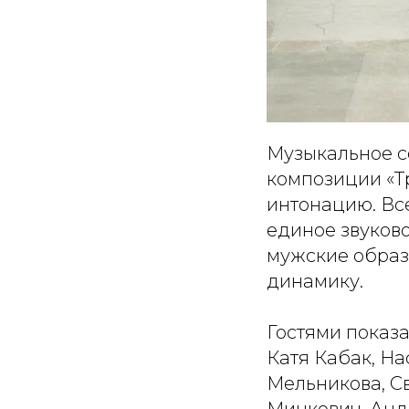
Музыкальное с
композиции «Т
интонацию. Вс
единое звуков
мужские образ
динамику.
Гостями показа
Катя Кабак, На
Мельникова, Св
Минкевич, Андр