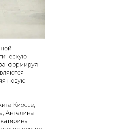
нной
ьгическую
за, формируя
являются
яя новую
кита Киоссе,
а, Ангелина
Екатерина
многие другие.