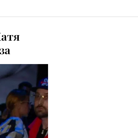
Катя
за