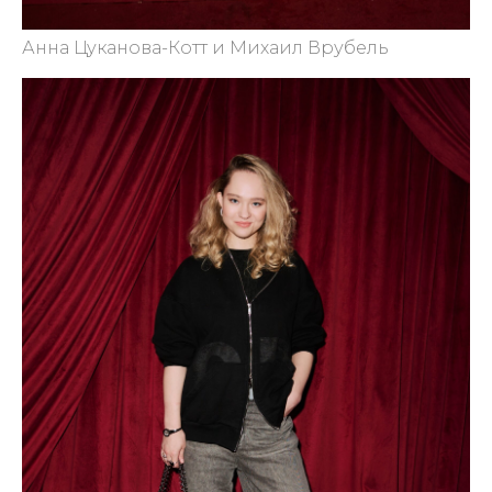
Анна Цуканова-Котт и Михаил Врубель