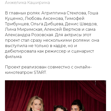
Анжелика Каширина
В главных ролях: Агриппина Стеклова, Гоша
Куценко, Любовь Аксенова, Тимофей
Трибунцев, Ольга Дибцева, Денис Шведов,
Лина Миримская, Алексей Вертков и сама
Александра Розовская. Для актрисы этот
проект стал сразу несколькими ролями: она
выступила не только в кадре, но и
дебютировала как режиссер и сценарист
фильма.
Проект реализован совместно с онлайн-
кинотеатром START.